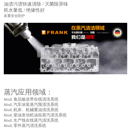
油渍污渍快速清除 / 灭菌除异味
耗水量低 / 绝缘性好
多重安全防护
蒸汽应用领域：
食品输送带在线清洗系统
&bull;
汽车涂装蒸汽预清洗系统
&bull;
机床、机械重油清洗系统
&bull;
柴油发动机油垢蒸汽清洗系统
&bull;
生产线在线蒸汽清洗系统
&bull;
零件蒸汽清洗系统
&bull;