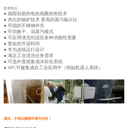
技术特点
●
德国创新的电热线圈加热技术
●
杰出的锅炉技术 更高的蒸汽输出比
●
牢固的不锈钢外壳
●
可切换干、湿蒸汽模式
●
可应用清洗剂适应多种功能性需要
●
更短的升温时间
●
专为连续运行设计
●
满足工业清洗任务需求
●
可选外置或集成水软化系统
●
SPC可被集成在工业应用中（例如机器人系统）
清洁，不再以牺牲环境为代价！