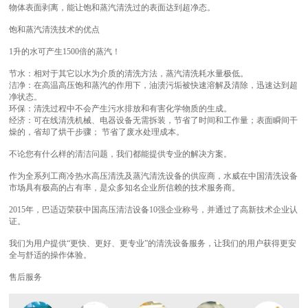
物体表面剥离，能让饱和蒸汽清洗过的表面达到超净态。
饱和蒸汽清洗技术的优点
1升的水可产生1500倍的蒸汽！
节水：相对于其它以水为介质的清洗方法，蒸汽清洗耗水量极低。
洁净：在高温高压饱和蒸汽的作用下，油渍污垢被快速溶解及清除，迅速达到超
净状态。
环保：清洗过程中不会产生污水排放和有害化学物质的生成。
经济：可在线清洗机械、电器设备无需拆装，节省了时间和工作量；表面瞬间干
燥的，省却了烘干步骤； 节省了废水处理成本。
不论您有什么样的清洁问题，我们都能提供专业的解决方案。
作为全系列工商冷热水高压清洗及蒸汽清洗设备的供应商，水威在中国清洗设备
市场具有极高的占有率，是众多知名企业所信赖的技术服务商。
2015年，巴适迈荣获中国高压清洁设备10强企业称号，并通过了高新技术企业认
证。
我们为用户提供“更快、更好、更专业”的清洗设备服务，让我们的用户获得更安
全与舒适的操作体验。
售后服务