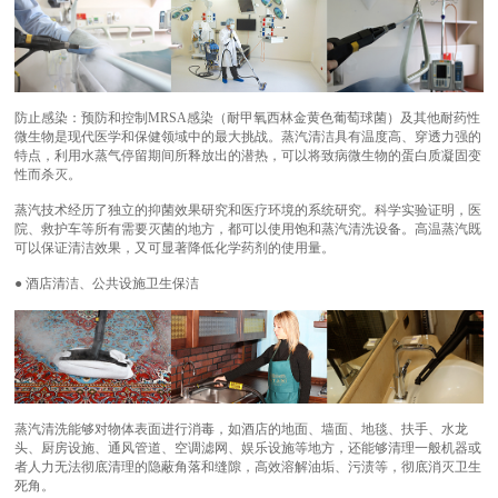
防止感染：预防和控制MRSA感染（耐甲氧西林金黄色葡萄球菌）及其他耐药性
微生物是现代医学和保健领域中的最大挑战。蒸汽清洁具有温度高、穿透力强的
特点，利用水蒸气停留期间所释放出的潜热，可以将致病微生物的蛋白质凝固变
性而杀灭。
蒸汽技术经历了独立的抑菌效果研究和医疗环境的系统研究。科学实验证明，医
院、救护车等所有需要灭菌的地方，都可以使用饱和蒸汽清洗设备。高温蒸汽既
可以保证清洁效果，又可显著降低化学药剂的使用量。
● 酒店清洁、公共设施卫生保洁
蒸汽清洗能够对物体表面进行消毒，如酒店的地面、墙面、地毯、扶手、水龙
头、厨房设施、通风管道、空调滤网、娱乐设施等地方，还能够清理一般机器或
者人力无法彻底清理的隐蔽角落和缝隙，高效溶解油垢、污渍等，彻底消灭卫生
死角。