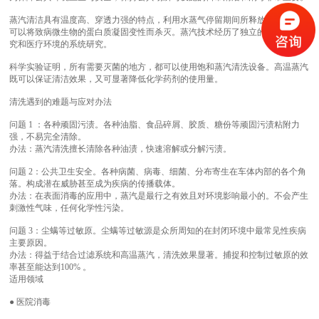
蒸汽清洁具有温度高、穿透力强的特点，利用水蒸气停留期间所释放出的潜热，
可以将致病微生物的蛋白质凝固变性而杀灭。蒸汽技术经历了独立的抑菌效果研
究和医疗环境的系统研究。
科学实验证明，所有需要灭菌的地方，都可以使用饱和蒸汽清洗设备。高温蒸汽
既可以保证清洁效果，又可显著降低化学药剂的使用量。
清洗遇到的难题与应对办法
问题 1 ：各种顽固污渍。各种油脂、食品碎屑、胶质、糖份等顽固污渍粘附力
强，不易完全清除。
办法：蒸汽清洗擅长清除各种油渍，快速溶解或分解污渍。
问题 2：公共卫生安全。各种病菌、病毒、细菌、分布寄生在车体内部的各个角
落。构成潜在威胁甚至成为疾病的传播载体。
办法：在表面消毒的应用中，蒸汽是最行之有效且对环境影响最小的。不会产生
刺激性气味，任何化学性污染。
问题 3：尘螨等过敏原。尘螨等过敏源是众所周知的在封闭环境中最常见性疾病
主要原因。
办法：得益于结合过滤系统和高温蒸汽，清洗效果显著。捕捉和控制过敏原的效
率甚至能达到100% 。
适用领域
● 医院消毒