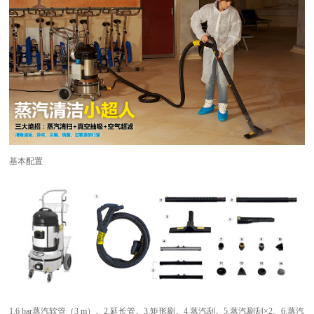
基本配置
1.6 bar蒸汽软管（3 m）。2.延长管。3.矩形刷。4.蒸汽刮。5.蒸汽刷刮×2。6.蒸汽