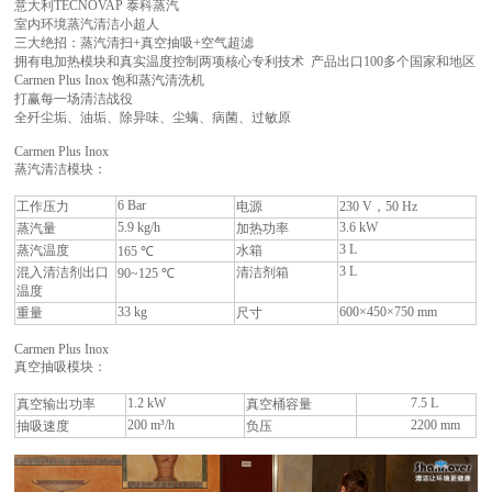
意大利TECNOVAP 泰科蒸汽
室内环境蒸汽清洁小超人
三大绝招：蒸汽清扫+真空抽吸+空气超滤
拥有电加热模块和真实温度控制两项核心专利技术 产品出口100多个国家和地区
Carmen Plus Inox 饱和蒸汽清洗机
打赢每一场清洁战役
全歼尘垢、油垢、除异味、尘螨、病菌、过敏原
Carmen Plus Inox
蒸汽清洁模块：
6 Bar
工作压力
电源
230 V，50 Hz
5.9 kg/h
3.6 kW
蒸汽量
加热功率
3 L
蒸汽温度
水箱
165 ℃
3 L
混入清洁剂出口
清洁剂箱
90~125 ℃
温度
33 kg
600×450×750 mm
重量
尺寸
Carmen Plus Inox
真空抽吸模块：
1.2 kW
7.5 L
真空输出功率
真空桶容量
200 m³/h
2200 mm
抽吸速度
负压