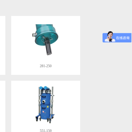
281-250
551-159