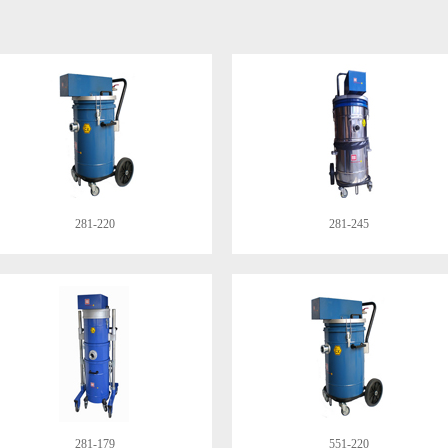
281-220
281-245
281-179
551-220