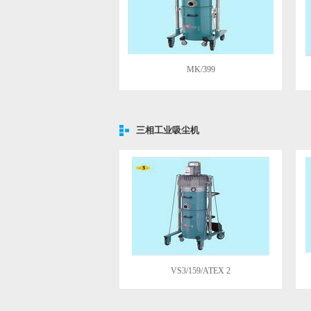
MK/399
三相工业吸尘机
VS3/159/ATEX 2