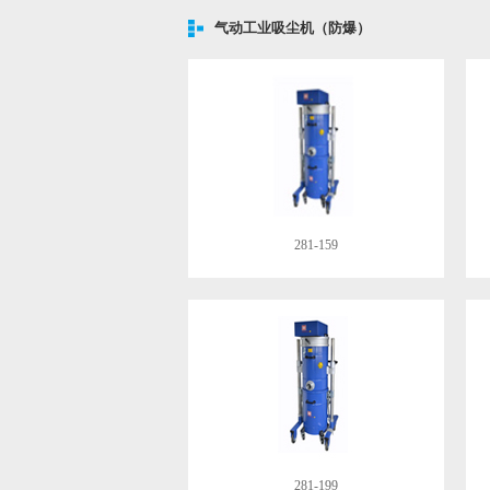
气动工业吸尘机（防爆）
281-159
281-199