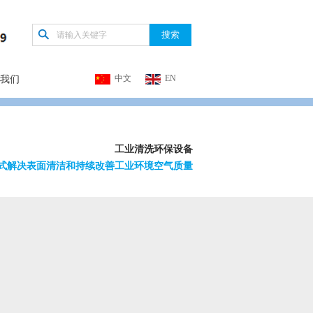
中文
EN
我们
工业清洗环保设备
式解决表面清洁和持续改善工业环境空气质量