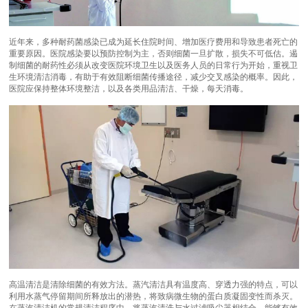
近年来，多种耐药菌感染已成为延长住院时间、增加医疗费用和导致患者死亡的
重要原因。医院感染要以预防控制为主，否则细菌一旦扩散，损失不可低估。遏
制细菌的耐药性必须从改变医院环境卫生以及医务人员的日常行为开始，重视卫
生环境清洁消毒，有助于有效阻断细菌传播途径，减少交叉感染的概率。因此，
医院应保持整体环境整洁，以及各类用品清洁、干燥，每天消毒。
高温清洁是清除细菌的有效方法。蒸汽清洁具有温度高、穿透力强的特点，可以
利用水蒸气停留期间所释放出的潜热，将致病微生物的蛋白质凝固变性而杀灭。
在蒸汽清洁机的常规清洁程序中，将蒸汽清洗与水过滤吸尘器相结合，能够有效